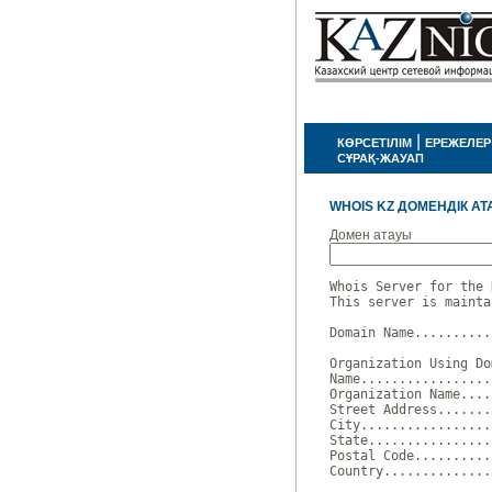
|
КӨРСЕТІЛІМ
ЕРЕЖЕЛЕР
СҰРАҚ-ЖАУАП
WHOIS KZ ДОМЕНДІК АТ
Домен атауы
Whois Server for the 
This server is mainta
Domain Name..........
Organization Using Do
Name.................
Organization Name....
Street Address.......
City.................
State................
Postal Code..........
Country..............