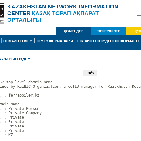
KAZAKHSTAN NETWORK INFORMATION
CENTER
ҚАЗАҚ ТОРАП АҚПАРАТ
ОРТАЛЫҒЫ
ДОМЕНДЕР
ТІРКЕУШІЛЕР
ҚҰ
|
|
|
ОНЛАЙН ТӨЛЕМ
ТІРКЕУ ФОРМАЛАРЫ
ОНЛАЙН ӨТІНІМДЕРІНІҢ ФОРМАСЫ
АУЛАРЫН ІЗДЕУ
KZ top level domain name.

ined by KazNIC Organization, a ccTLD manager for Kazakhstan Repub
..: ferraboiler.kz

main Name

..: Private Person

..: Private Company

..: Private

..: Private

..: Private

..: Private

..: KZ
