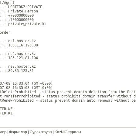
t/Agent

..: HOSTERKZ-PRIVATE

..: Private Person

..: +70000000000 

..: +70000000000 

..: private@private.kz

order

..: ns1.hoster.kz

..: 185.116.195.38

..: ns2.hoster.kz

..: 185.121.81.104

..: ns3.hoster.kz

..: 89.35.125.31

07-08 16:33:04 (GMT+0:00)

07-08 16:35:03 (GMT+0:00)

tDeleteProhibited - status prevent domain deletion from the Regi
tTransferProhibited - status prohibits domain transfer without d
tRenewProhibited - status prevent domain auto renewal without pa
TER.KZ

лер
|
Формалар
|
Сұрақ-жауап
|
KazNIC туралы