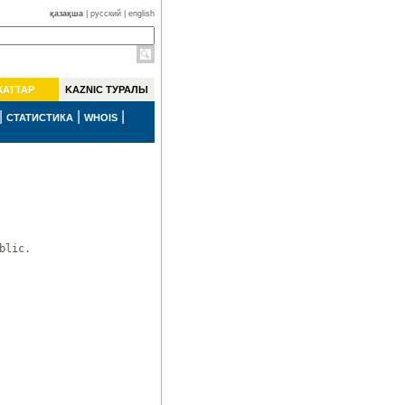
қазақша
|
русский
|
english
ЖАТТАР
KAZNIC ТУРАЛЫ
|
|
|
СТАТИСТИКА
WHOIS
lic.
