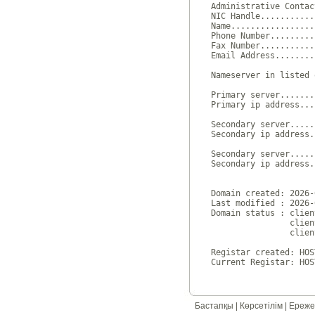
Administrative Contac
NIC Handle...........
Name.................
Phone Number.........
Fax Number...........
Email Address........
Nameserver in listed 
Primary server.......
Primary ip address...
Secondary server.....
Secondary ip address.
Secondary server.....
Secondary ip address.
Domain created: 2026-
Last modified : 2026-
Domain status : clien
                clien
                clien
Registar created: HOS
Бастапқы
|
Көрсетілім
|
Ереже