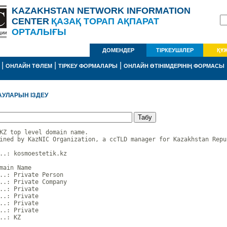
KAZAKHSTAN NETWORK INFORMATION
CENTER
ҚАЗАҚ ТОРАП АҚПАРАТ
ОРТАЛЫҒЫ
ДОМЕНДЕР
ТІРКЕУШІЛЕР
ҚҰ
|
|
|
ОНЛАЙН ТӨЛЕМ
ТІРКЕУ ФОРМАЛАРЫ
ОНЛАЙН ӨТІНІМДЕРІНІҢ ФОРМАСЫ
АУЛАРЫН ІЗДЕУ
KZ top level domain name.

ined by KazNIC Organization, a ccTLD manager for Kazakhstan Repub
..: kosmoestetik.kz

main Name

..: Private Person

..: Private Company

..: Private

..: Private

..: Private

..: Private

..: KZ
