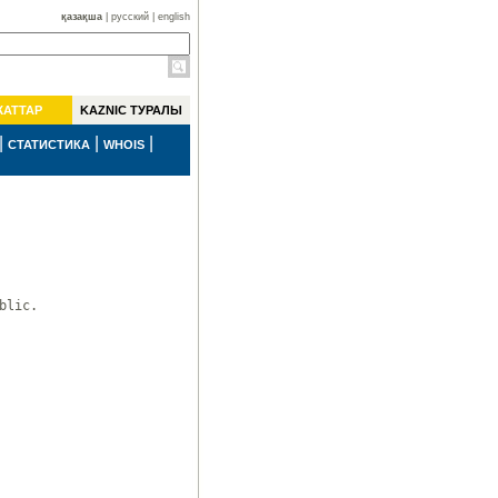
қазақша
|
русский
|
english
ЖАТТАР
KAZNIC ТУРАЛЫ
|
|
|
СТАТИСТИКА
WHOIS
lic.
