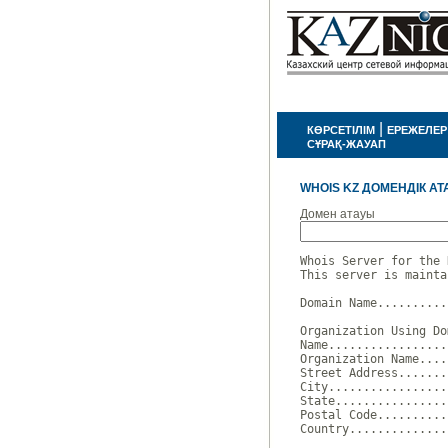
|
КӨРСЕТІЛІМ
ЕРЕЖЕЛЕР
СҰРАҚ-ЖАУАП
WHOIS KZ ДОМЕНДІК АТ
Домен атауы
Whois Server for the 
This server is mainta
Domain Name..........
Organization Using Do
Name.................
Organization Name....
Street Address.......
City.................
State................
Postal Code..........
Country..............