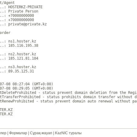
t/Agent

..: HOSTERKZ-PRIVATE

..: Private Person

..: +70000000000 

..: +70000000000 

..: private@private.kz

order

..: ns1.hoster.kz

..: 185.116.195.38

..: ns2.hoster.kz

..: 185.121.81.104

..: ns3.hoster.kz

..: 89.35.125.31

07-08 08:27:04 (GMT+0:00)

07-08 08:29:05 (GMT+0:00)

tDeleteProhibited - status prevent domain deletion from the Regi
tTransferProhibited - status prohibits domain transfer without d
tRenewProhibited - status prevent domain auto renewal without pa
TER.KZ

лер
|
Формалар
|
Сұрақ-жауап
|
KazNIC туралы