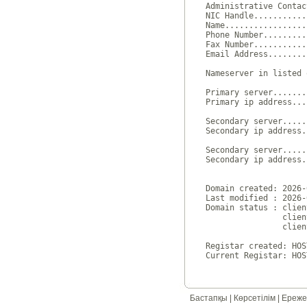
Administrative Contac
NIC Handle...........
Name.................
Phone Number.........
Fax Number...........
Email Address........
Nameserver in listed 
Primary server.......
Primary ip address...
Secondary server.....
Secondary ip address.
Secondary server.....
Secondary ip address.
Domain created: 2026-
Last modified : 2026-
Domain status : clien
                clien
                clien
Registar created: HOS
Бастапқы
|
Көрсетілім
|
Ереже