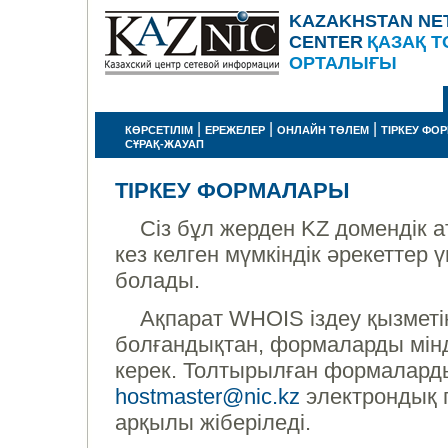
KAZAKHSTAN NE
CENTER
ҚАЗАҚ Т
ОРТАЛЫҒЫ
|
|
|
КӨРСЕТІЛІМ
ЕРЕЖЕЛЕР
ОНЛАЙН ТӨЛЕМ
ТІРКЕУ ФО
СҰРАҚ-ЖАУАП
ТІРКЕУ ФОРМАЛАРЫ
Сіз бұл жерден KZ домендік а
кез келген мүмкіндік әрекеттер
болады.
Ақпарат WHOIS іздеу қызметі
болғандықтан, формаларды мінд
керек. Толтырылған формалард
hostmaster@nic.kz
электрондық 
арқылы жіберіледі.