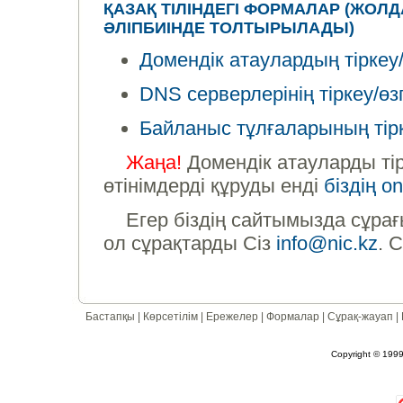
ҚАЗАҚ ТІЛІНДЕГІ ФОРМАЛАР (ЖОЛ
ӘЛІПБИІНДЕ ТОЛТЫРЫЛАДЫ)
Домендік атаулардың тірке
DNS серверлерінің тіркеу/
Байланыс тұлғаларының тір
Жаңа!
Домендік атауларды тір
өтінімдерді құруды енді
біздің o
Егер біздің сайтымызда сұра
ол сұрақтарды Сіз
info@nic.kz
. 
Бастапқы
|
Көрсетілім
|
Ережелер
|
Формалар
|
Сұрақ-жауап
|
Copyright © 1999