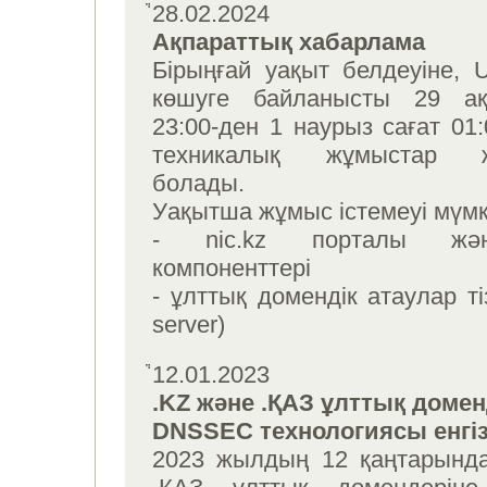
28.02.2024
Ақпараттық хабарлама
Бірыңғай уақыт белдеуіне, 
көшуге байланысты 29 ақ
23:00-ден 1 наурыз сағат 01:
техникалық жұмыстар жүр
болады.
Уақытша жұмыс істемеуі мүмк
- nic.kz порталы жә
компоненттері
- ұлттық домендік атаулар ті
server)
12.01.2023
.KZ және .ҚАЗ ұлттық доме
DNSSEC технологиясы енгіз
2023 жылдың 12 қаңтарынд