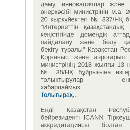
даму, инновациялар және 
өнеркәсібі министрінің м.а.
20 қыркүйектегі № 337/НҚ 
"Интернеттің қазақстандық с
кеңістігінде домендік аттар
пайдалану және бөлу қа
бекіту туралы" Қазақстан Ре
Қорғаныс және аэроғарыш 
министрінің 2018 жылғы 13 
№ 38/НҚ бұйрығына өзгер
толықтырулар енгізіл
хабарлаймыз.
Толығырақ...
Енді Қазақстан Республ
бейрезиденті ICANN Тіркеуші
аккредитациясы болған 