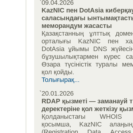
09.04.2026
KazNIC пен DotAsia киберқау
саласындағы ынтымақтаст
меморандум жасасты
Қазақстанның ұлттық домен
орталығы KazNIC пен ха
DotAsia ұйымы DNS жүйесін
бұзушылықтармен күрес са
Өзара түсіністік туралы ме
қол қойды.
Толығырақ...
20.01.2026
RDAP қызметі — заманауй т
деректеріне қол жеткізу қыз
Қолданыстағы WHOIS қ
қосымша, KazNIC алаңы
(Registration Data Access