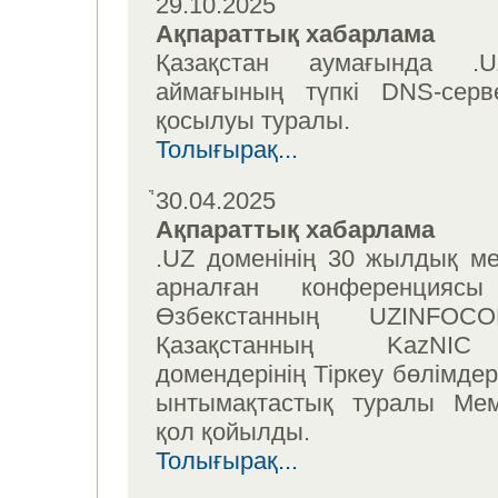
29.10.2025
Ақпараттық хабарлама
Қазақстан аумағында .
аймағының түпкі DNS-серве
қосылуы туралы.
Толығырақ...
30.04.2025
Ақпараттық хабарлама
.UZ доменінің 30 жылдық м
арналған конференциясы
Өзбекстанның UZINFO
Қазақстанның KazNIC
домендерінің Тіркеу бөлімде
ынтымақтастық туралы Мем
қол қойылды.
Толығырақ...