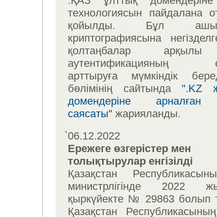
.ҚАЗ ұлттық домендерін
технологиясын пайдалана 
қойылды. Бұл ашы
криптографиясына негіздел
қолтаңбалар арқылы
аутентификацияның сені
арттыруға мүмкіндік бере
бөлімінің сайтында
".KZ 
домендеріне арналға
саясаты"
жарияланды.
06.12.2022
Ережеге өзгерістер мен
толықтырулар енгізілді
Қазақстан Республикасын
министрлігінде 2022 
қыркүйекте № 29863 болып ті
Қазақстан Республикасыны