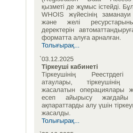
қызметі де жұмыс істейді. Б
WHOIS жүйесінің заманауи
және желі ресурстарыны
деректерін автоматтандыру
форматта алуға арналған.
Толығырақ...
03.12.2025
Тіркеуші кабинеті
Тіркеушінің Реестрдегі
атаулары, тіркеушінің 
жасалатын операциялары ж
есеп айырысу жағдайы ж
ақпараттарды алу үшін тіркеу
жасалды.
Толығырақ...