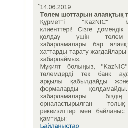
14.06.2019
Төлем шоттарын алаяқтық 
Құрметті "KazNIC" мек
клиенттері! Сізге домендік
қолдау үшін төлем
хабарламалары бар алаяқт
хаттарды тарату жағдайлары 
хабарлаймыз.
Мұқият болыңыз, "KazNIC"
төлемдерді тек банк ау
арқылы қабылдайды және
формаларды қолдамайды
хабарламалары бізді
орналастырылған толық
реквизиттер мен байланыс
қамтиды:
Байланыстар