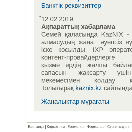
Банктік реквизиттер
12.02.2019
Ақпараттық хабарлама
Семей қаласында KazNIX -
алмасудың жаңа тәуелсіз нүк
іске қосылды. IXP операт
контент-провайдерлерге
қызметтердің жалпы байл
сапасын жақсарту үші
мекемесімен қолдау көр
Толығырақ
kaznix.kz
сайтынд
Жаңалықтар мұрағаты
Бастапқы
|
Көрсетілім
|
Ережелер
|
Формалар
|
Сұрақ-жауап
|