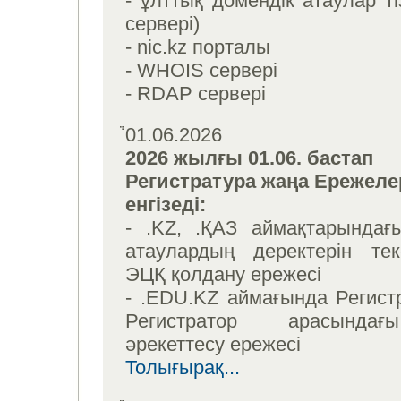
- ұлттық домендік атаулар ті
сервері)
- nic.kz порталы
- WHOIS сервері
- RDAP сервері
01.06.2026
2026 жылғы 01.06. бастап
Регистратура жаңа Ережеле
енгізеді:
- .KZ, .ҚАЗ аймақтарындағ
атаулардың деректерін те
ЭЦҚ қолдану ережесі
- .EDU.KZ аймағында Регист
Регистратор арасында
әрекеттесу ережесі
Толығырақ...