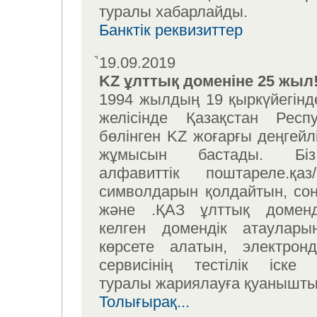
туралы хабарлайды.
Банктік реквизиттер
19.09.2019
KZ ұлттық доменіне 25 жыл
1994 жылдың 19 қыркүйегінд
желісінде Қазақстан Респ
бөлінген KZ жоғарғы деңгейл
жұмысын бастады. Бі
алфавиттік поштареле.қаз/ma
символдарын қолдайтын, сон
және .ҚАЗ ұлттық доменд
келген домендік атаулары
көрсете алатын, электрон
сервисінің тестілік іске
туралы жариялауға қуанышт
Толығырақ...