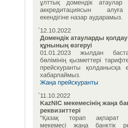
ұлттық домендік атаулар ә
аккредитациясын алуғ
екендігіне назар аударамыз.
12.10.2022
Домендік атауларды қолдау
құнының өзгеруі
01.01.2023 жылдан баст
бөлімінің қызметтері тарифт
прейскуранты қолданысқа енг
хабарлаймыз.
Жаңа прейскуранты
11.10.2022
KazNIC мекемесінің жаңа ба
реквизиттері
"Қазақ торап ақпарат о
мекемесі жаңа банктік ре